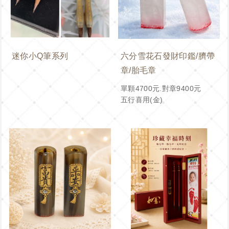
迷你小Q筆系列
六分雪花石發財印鑑/臍帶
章/胎毛章
單顆4700元.對章9400元
五行喜用(金)