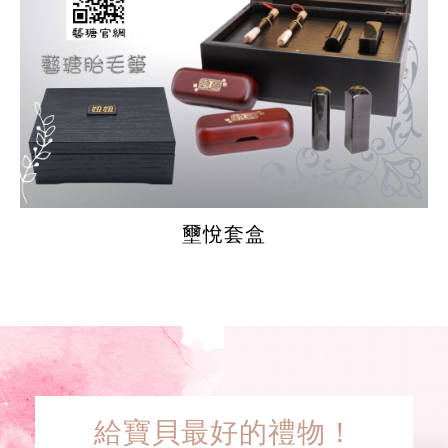
壐悅套盒
給寶貝最好的禮物！