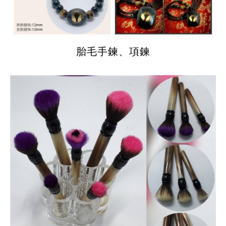
胎毛手鍊、項鍊