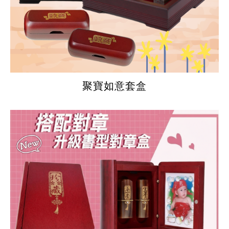
聚寶如意套盒