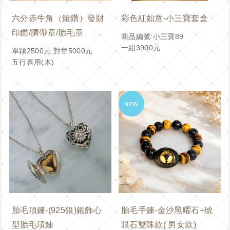
六分赤牛角（鑲鑽）發財
彩色紅如意-小三寶套盒
印鑑/臍帶章/胎毛章
商品編號:小三寶89
一組3900元
單顆2500元.對章5000元
五行喜用(木)
胎毛項鍊-(925銀)銀飾心
胎毛手鍊-金沙黑曜石+琥
型胎毛項鍊
眼石雙珠款( 男女款)