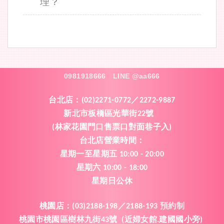
理？
0981918666
LINE @aa666
台北店：
(02)2271-0772／2272-9887
新北市板橋區光華街
號
22
林家花園門口售票口對面巷子入
(
)
台北店營業時間
：
星期一
至
星期五
10:00 - 20:00
星期六
10:00 - 18:00
星期日公休
桃園店
：
(03)2188-198／2188-193
預約制
桃園市桃園區樹林九街
號
近婦女館
建國國小旁
43
(
.
)