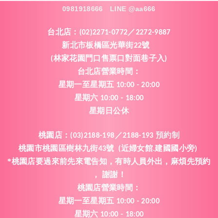
0981918666
LINE @aa666
台北店：
(02)2271-0772／2272-9887
新北市板橋區光華街
號
22
林家花園門口售票口對面巷子入
(
)
台北店營業時間
：
星期一
至
星期五
10:00 - 20:00
星期六
10:00 - 18:00
星期日公休
桃園店
：
(03)2188-198／2188-193
預約制
桃園市桃園區樹林九街
號
近婦女館
建國國小旁
43
(
.
)
*桃園店要過來前先來電告知
有時人員外出
麻煩先預約
，
，
謝謝
，
！
桃園
店
營業時間
：
星期一
至
星期五
10:00 - 20:00
星期六
10:00 - 18:00