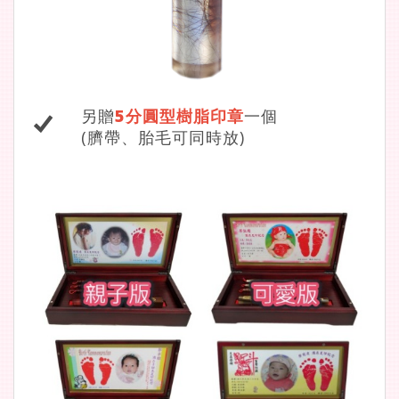
另贈
5分圓型樹脂印章
一個
(臍帶、胎毛可同時放)