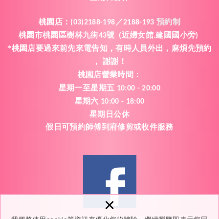
桃園店
：
(03)2188-198／2188-193
預約制
桃園市桃園區樹林九街
號
近婦女館
建國國小旁
43
(
.
)
*桃園店要過來前先來電告知
有時人員外出
麻煩先預約
，
，
謝謝
，
！
桃園
店
營業時間
：
星期一
至
星期五
10:00 - 20:00
星期六
10:00 - 18:00
星期日公休
假日可預約師傅到府修剪或收件服務
×
Copyright © 藝瑭胎毛筆 All Rights Reserved.
網頁設計 : 新視野