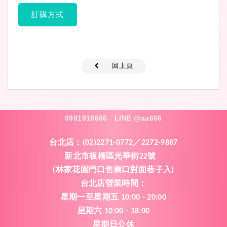
訂購方式
回上頁
0981918666
LINE @aa666
台北店：
(02)2271-0772／2272-9887
新北市板橋區光華街
號
22
林家花園門口售票口對面巷子入
(
)
台北店營業時間
：
星期一
至
星期五
10:00 - 20:00
星期六
10:00 - 18:00
星期日公休