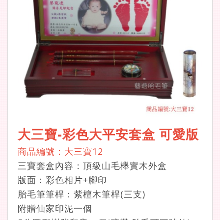
大三寶-彩色大平安套盒 可愛版
商品編號：大三寶12
三寶套盒內容：頂級山毛櫸實木外盒
版面：彩色相片+腳印
胎毛筆筆桿：紫檀木筆桿(三支)
附贈仙家印泥一個