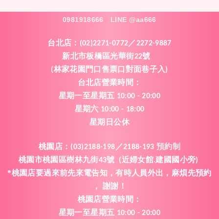
0981918666
LINE @aa666
台北店：
(02)2271-0772／2272-9887
新北市板橋區光華街
號
22
林家花園門口售票口對面巷子入
(
)
台北店營業時間
：
星期一
至
星期五
10:00 - 20:00
星期六
10:00 - 18:00
星期日公休
桃園店
：
(03)2188-198／2188-193
預約制
桃園市桃園區樹林九街
號
近婦女館
建國國小旁
43
(
.
)
*桃園店要過來前先來電告知
有時人員外出
麻煩先預約
，
，
謝謝
，
！
桃園
店
營業時間
：
星期一
至
星期五
10:00 - 20:00