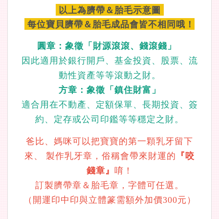
以上為臍帶＆胎毛示意圖
每位寶貝臍帶＆胎毛成品會皆不相同哦！
圓章：象徵「財源滾滾、錢滾錢」
因此適用於銀行開戶、基金投資、股票、流
動性資產等等滾動之財。
方章：象徵「鎮住財富」
適合用在不動產、定額保單、長期投資、簽
約、定存或公司印鑑等等穩定之財。
爸比、媽咪可以把寶寶的第一顆乳牙留下
來、 製作乳牙章，俗稱會帶來財運的
『咬
錢章』
唷！
訂製臍帶章＆胎毛章，字體可任選。
（開運印中印與立體篆需額外加價300元）