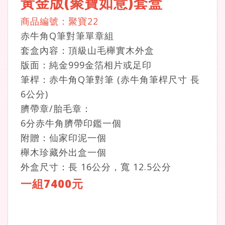
黃金版(聚寶如意)套盒
商品編號：聚寶22
赤牛角Q筆對筆單章組
套盒內容：頂級山毛櫸實木外盒
版面：純金999金箔相片或足印
筆桿：赤牛角Q筆對筆 (赤牛角筆桿尺寸 長
6公分)
臍帶章/胎毛章：
6分赤牛角臍帶印鑑一個
附贈：仙家印泥一個
櫸木珍藏外出盒一個
外盒尺寸：長 16公分，寬 12.5公分
一組7400元