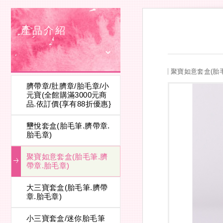
產品介紹
聚寶如意套盒(胎毛
臍帶章/肚臍章/胎毛章/小
元寶(全館購滿3000元商
品.依訂價{享有88折優惠}
壐悅套盒(胎毛筆.臍帶章.
胎毛章)
聚寶如意套盒(胎毛筆.臍
帶章.胎毛章)
大三寶套盒(胎毛筆.臍帶
章.胎毛章)
小三寶套盒/迷你胎毛筆