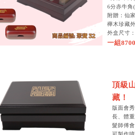
6分赤牛角
附贈：仙
櫸木珍藏
外盒尺寸：長
一組870
頂級
藏！
版面會秀
長、體重
髮師傅會
可製作唷