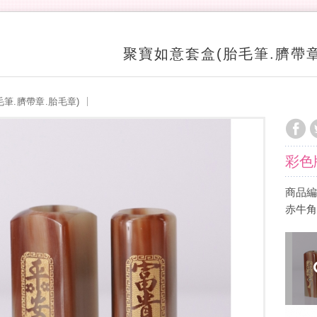
聚寶如意套盒(胎毛筆.臍帶章
筆.臍帶章.胎毛章)
彩色
商品編號
赤牛