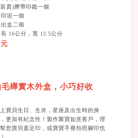
(富貴)臍帶印鑑一個
家印泥一個
外出盒二個
 16公分，寬 12.5公分
0元
山毛櫸實木外盒，小巧好收
上寶貝生日、生肖，星座及出生時的身
，更加有紀念性！製作聚寶如意客戶，理
幫您寶貝蓋足印，或寶寶手冊拍照腳印也
！