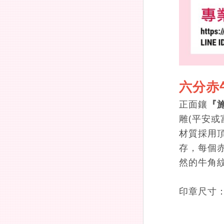
六分赤
正面鑲
『
雕(平安或
材質採用
存，每個
然的牛角
印章尺寸：