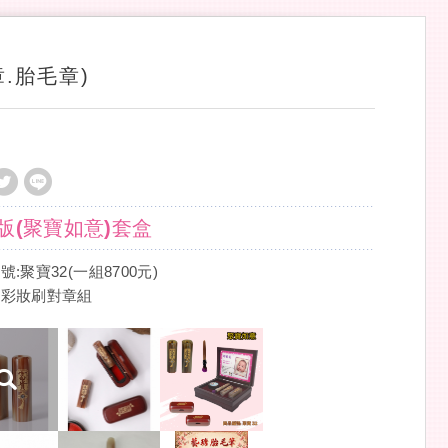
.胎毛章)
版(聚寶如意)套盒
:聚寶32(一組8700元)
角彩妝刷對章組