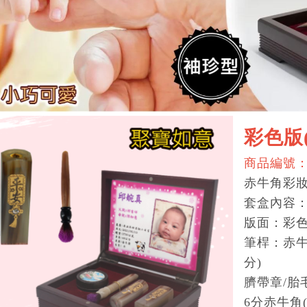
彩色版
商品編號：
赤牛角彩
套盒內容
版面：彩
筆桿：赤牛
分)
臍帶章/胎
6分赤牛角