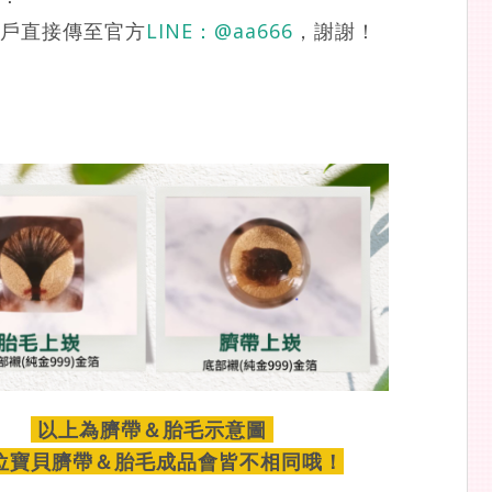
戶直接傳至官方
LINE：
@aa666
，謝謝！
以上為臍帶＆胎毛示意圖
位寶貝臍帶＆胎毛成品會皆不相同哦！