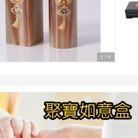
1
/
6