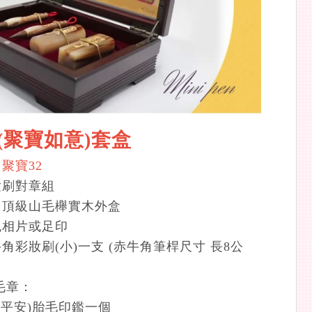
(聚寶如意)套盒
聚寶32
妝刷對章組
：頂級山毛櫸實木外盒
色相片或足印
角彩妝刷(小)一支 (赤牛角筆桿尺寸 長8公
毛章：
(平安)胎毛印鑑一個