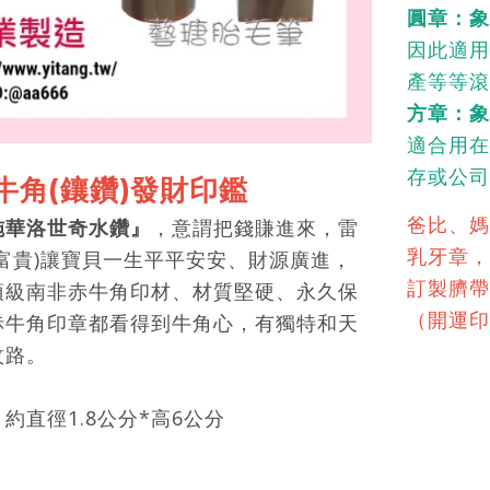
圓章：
因此適用
產等等滾
方章：象
適合用在
存或公司
牛角(鑲鑽)發財印鑑
爸比、媽
施華洛世奇水鑽』
，意謂把錢賺進來，雷
乳牙章，
富貴)讓寶貝一生平平安安、財源廣進，
訂製臍帶
頂級南非赤牛角印材、材質堅硬、永久保
（開運印
赤牛角印章都看得到牛角心，有獨特和天
紋路。
約直徑1.8公分*高6公分