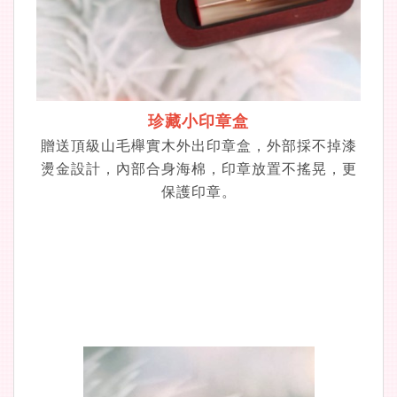
珍藏小印章盒
贈送頂級山毛櫸實木外出印章盒，外部採不掉漆
燙金設計，內部合身海棉，印章放置不搖晃，更
保護印章。