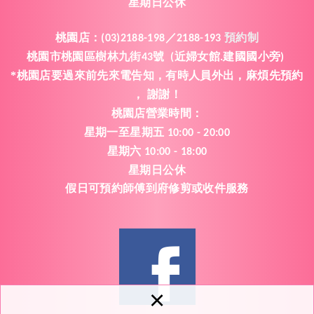
星期日公休
桃園店
：
(03)2188-198／2188-193
預約制
桃園市桃園區樹林九街
號
近婦女館
建國國小旁
43
(
.
)
*桃園店要過來前先來電告知
有時人員外出
麻煩先預約
，
，
謝謝
，
！
桃園
店
營業時間
：
星期一
至
星期五
10:00 - 20:00
星期六
10:00 - 18:00
星期日公休
假日可預約師傅到府修剪或收件服務
×