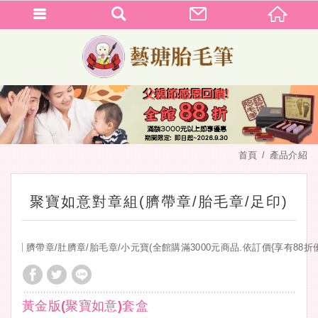
首頁
產品介紹
聚寶如意對章組(臍帶章/胎毛章/足印)
臍帶章/肚臍章/胎毛章/小元寶(全館購滿3000元商品.依訂價{享有88折
黃金版(聚寶如意)套盒