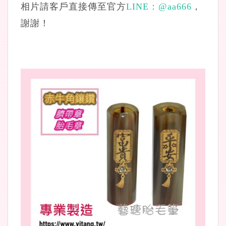
相片請客戶直接傳至官方
LINE：
@aa666
，
謝謝！