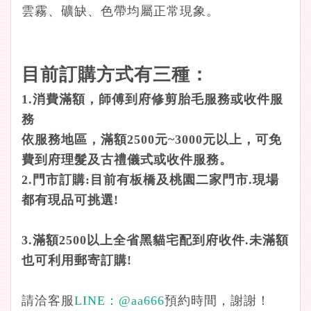
雲霧、礦缺、色帶均屬正常現象。
目前訂購方式有三種：
1.消費滿額，師傅到府修剪胎毛服務或收件服
務
依服務地區，滿額2500元~3000元以上，可免
費到府理髮及古禮儀式或收件服務。
2.門市訂購
:目前
有板橋及桃園二家門市
.
現場
都有現品可挑選!
3.
滿額2500以上全省黑貓宅配到府收件.未滿額
也可利用
郵寄訂購!
請洽客服
LINE：
@aa666
預約時間，謝謝！