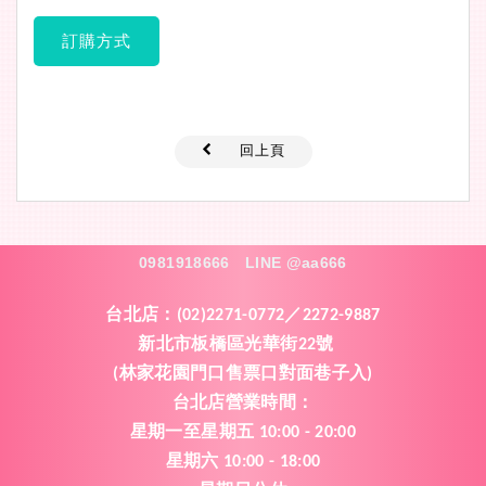
訂購方式
回上頁
0981918666
LINE @aa666
台北店：
(02)2271-0772／2272-9887
新北市板橋區光華街
號
22
林家花園門口售票口對面巷子入
(
)
台北店營業時間
：
星期一
至
星期五
10:00 - 20:00
星期六
10:00 - 18:00