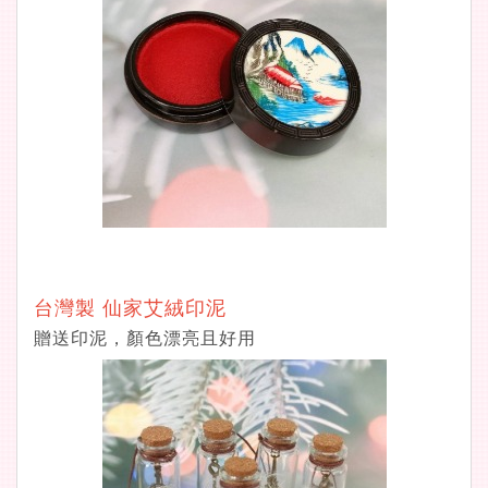
台灣製 仙家艾絨印泥
贈送印泥，顏色漂亮且好用