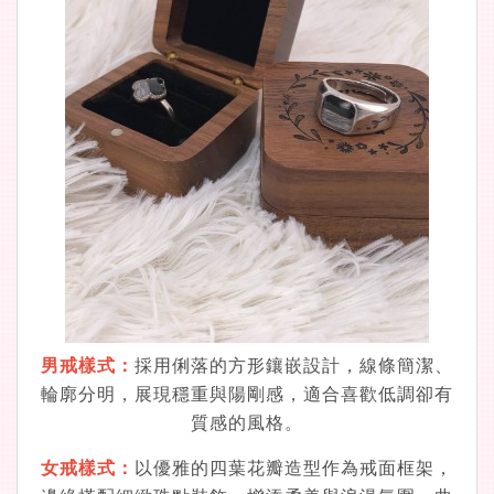
男戒樣式：
採用俐落的方形鑲嵌設計，線條簡潔、
輪廓分明，展現穩重與陽剛感
，
適合喜歡低調卻有
質感的風格。
女戒樣式：
以優雅的四葉花瓣造型作為戒面框架，