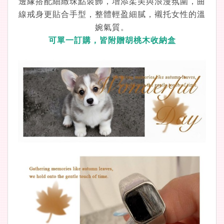
邊緣搭配細緻珠點裝飾，增添柔美與浪漫氛圍
，
曲
線戒身更貼合手型，整體輕盈細膩，襯托女性的溫
婉氣質。
可單一訂購，皆附贈胡桃木收納盒