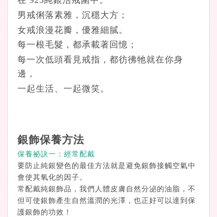
在 925純銀活戒圍中
。
男戒俐落素雅，沉穩大方；
女戒浪漫花瓣，優雅細膩。
每一根毛髮，都承載著回憶；
每一次低頭看見戒指，都彷彿牠就在你身
邊，
一起生活、一起微笑。
銀飾保養方法
保養祕訣一：經常配戴
要防止純銀變色的最佳方法就是避免銀飾接觸空氣中
會使其氧化的因子。
常配戴純銀飾品，我們人體皮膚自然分泌的油脂，不
但可使銀飾產生自然溫潤的光澤，也正好可以達到保
護銀飾的功效！