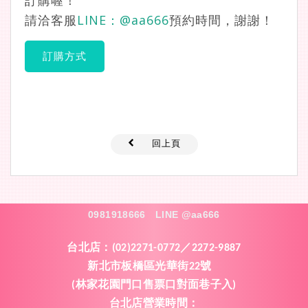
訂購喔！
請洽客服
LINE：
@aa666
預約時間，謝謝！
訂購方式
回上頁
0981918666
LINE @aa666
台北店：
(02)2271-0772／2272-9887
新北市板橋區光華街
號
22
林家花園門口售票口對面巷子入
(
)
台北店營業時間
：