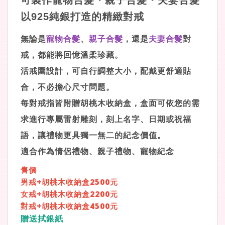
可製作寵物合髮・親子合髮・夫妻合髮
以925純銀打造的精緻對戒
無論是
寵物合髮
、
親子合髮
，還是
夫妻合髮
對
戒，都能將回憶溫柔珍藏。
活戒圍設計，可自行調整大小，配戴更舒適貼
合，不必擔心尺寸問題。
每對戒指皆附贈胡桃木收納盒，盒面可依您的需
求進行專屬雷射雕刻，刻上名字、日期或祝福
語，讓禮物更具獨一無二的紀念價值。
適合作為情侶禮物、親子禮物、寵物紀念
售價
男戒+胡桃木收納盒2500元
女戒+胡桃木收納盒2200元
對戒+胡桃木收納盒4500元
贈送拭銀紙