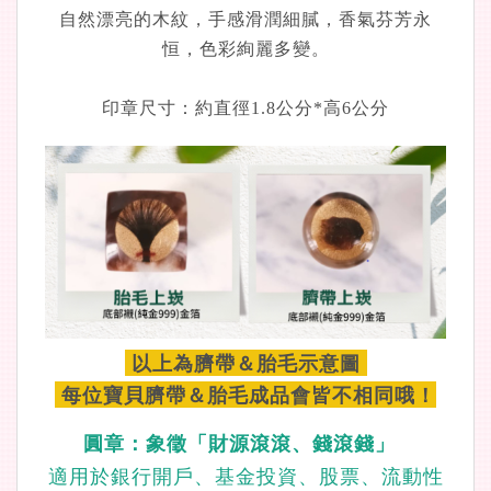
自然漂亮的木紋，手感滑潤細膩，香氣芬芳永
恒，色彩絢麗多變。
印章尺寸：約直徑1.8公分*高6公分
以上為臍帶＆胎毛示意圖
每位寶貝臍帶＆胎毛成品會皆不相同哦！
圓章：象徵「財源滾滾、錢滾錢」
適用於銀行開戶、基金投資、股票、流動性