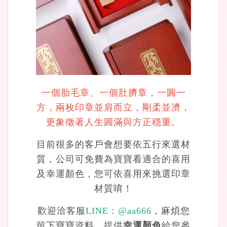
一個胎毛章、一個肚臍章，一圓一
方，兩枚印章並肩而立，剛柔並濟，
更象徵著人生圓滿與方正穩重。
目前很多的客戶會想要依五行來選材
質，公司可免費為寶寶看適合的喜用
及幸運顏色，您可依喜用來挑選印章
材質唷！
歡迎洽客服
LINE：
@aa666
，麻煩您
留下寶寶資料，提供
幸運顏色
給您參