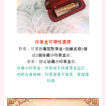
印章盒可彈性選擇
對章－可選贈
書型對章盒+拉鍊皮袋2個
或
2個珍藏小印章盒
裝。
單章－贈送
珍藏小印章盒
裝。
珍藏小印章盒：外部採不掉漆燙金設計，
內部合身海棉，印章放置不搖晃，更保護
印章。