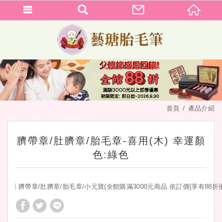
首頁
產品介紹
臍帶章/肚臍章/胎毛章-喜用(木) 幸運顏
色:綠色
臍帶章/肚臍章/胎毛章/小元寶(全館購滿3000元商品.依訂價{享有88折