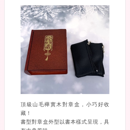
頂級山毛櫸實木對章盒，小巧好收
藏！
書型對章盒外型以書本樣式呈現，具