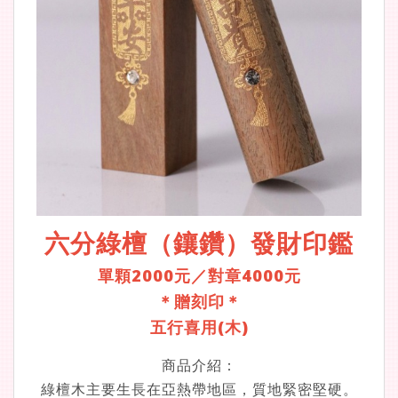
六分綠檀（鑲鑽）發財印鑑
單顆2000元／對章4000元
＊贈刻印＊
五行喜用(木)
商品介紹：
綠檀木主要生長在亞熱帶地區，質地緊密堅硬。