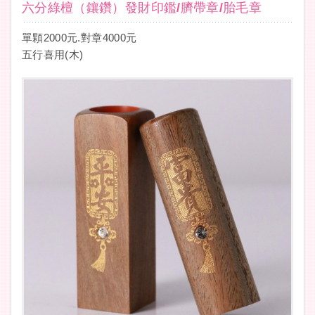
六分綠檀（鑲鑽）發財印鑑/臍帶章/胎毛章
單顆2000元.對章4000元
五行喜用(木)