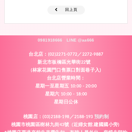
回上頁
0981918666
LINE @aa666
台北店：
(02)2271-0772／2272-9887
新北市板橋區光華街
號
22
林家花園門口售票口對面巷子入
(
)
台北店營業時間
：
星期一
至
星期五
10:00 - 20:00
星期六
10:00 - 18:00
星期日公休
桃園店
：
(03)2188-198／2188-193
預約制
桃園市桃園區樹林九街
號
近婦女館
建國國小旁
43
(
.
)