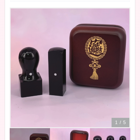
1
/
5