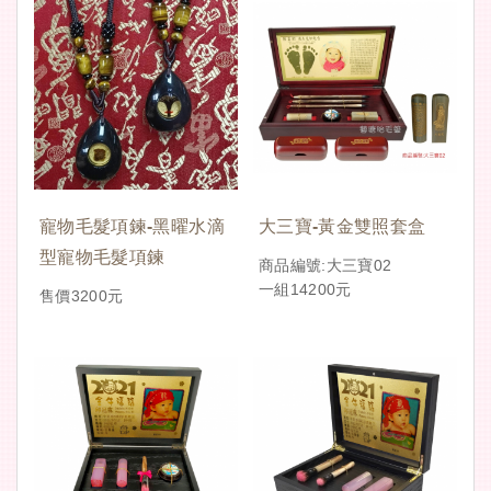
寵物毛髮項鍊-黑曜水滴
大三寶-黃金雙照套盒
型寵物毛髮項鍊
商品編號:大三寶02
一組14200元
售價3200元