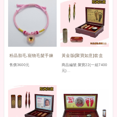
粉晶胎毛.寵物毛髮手鍊
黃金版(聚寶如意)套盒
售價3600元
商品編號:聚寶22(一組7400
元)
赤牛角Q筆對筆單章組