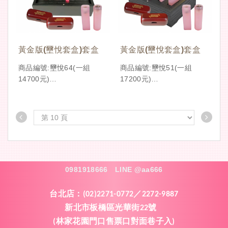
黃金版(壐悅套盒)套盒
黃金版(壐悅套盒)套盒
商品編號:壐悅64(一組
商品編號:壐悅51(一組
14700元)
17200元)
粉紅款
粉紅款
0981918666
LINE @aa666
台北店：
(02)2271-0772／2272-9887
新北市板橋區光華街
號
22
林家花園門口售票口對面巷子入
(
)